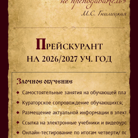
не преподаватель»
М.С. Гнилицкая
П
РЕЙСКУРАНТ
НА 2026/2027 УЧ. ГОД
З
АОЧНОЕ ОБУЧЕНИЕ
Самостоятельные занятия на обучающей платфор
Кураторское сопровождение обучающихся;
Размещение актуальной информации в электронн
Ссылка на электронные учебники и видеоуроки;
Онлайн-тестирование по итогам четверти/ полуго