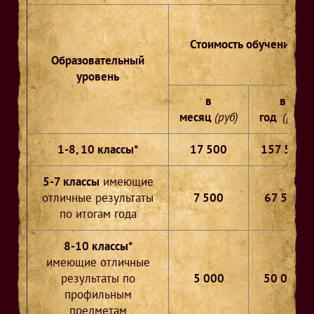
Стоимость обучения
Образовательный
уровень
в
в
месяц
(руб)
год
(руб)
1-8, 10 классы*
17 500
157 500
5-7 классы
имеющие
отличные результаты
7 500
67 500
по итогам года
8-10 классы*
имеющие отличные
результаты по
5 000
50 000
профильным
предметам