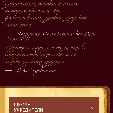
дисциплины, основной целью
которых являлось бы
формирование духовно здоровой
личности»
Патриарх Московский и вся Руси
Алексий II
«Учиться надо для того, чтобы
совершенствовать себя,
а не
чтобы удивить других»
В.А. Садовничий
ШКОЛА:
УЧРЕДИТЕЛИ