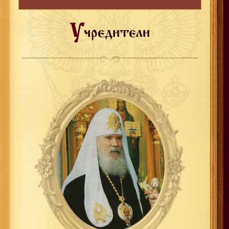
У
чредители