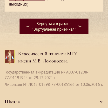
выходных)
Вернуться в раздел
⤙
⤚
"Виртуальная приемная"
Классический пансион МГУ
имени М.В. Ломоносова
Государственная аккредитация № А007-01298-
77/01191944 от 29.12.2021 г.
Лицензия № Л035-01298-77/00185166 от 10.06.2016 г.
Школа